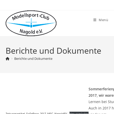
Zum
Inhalt
springen
Menü
Berichte und Dokumente
>
Berichte und Dokumente
Sommerferie
2017, wir ware
Lernen bei St
Auch in 2017 
Zeitungsartikel_SoFeProg_2017_MSC_NagoldEV
Herunterladen